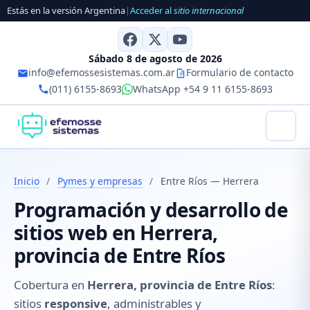
Estás en la versión Argentina
|
Acceder al
sitio internacional
Sábado 8 de agosto de 2026
info@efemossesistemas.com.ar
Formulario de contacto
(011) 6155-8693
WhatsApp +54 9 11 6155-8693
Inicio
/
Pymes y empresas
/
Entre Ríos — Herrera
Programación y desarrollo de
sitios web en Herrera,
provincia de Entre Ríos
Cobertura en
Herrera, provincia de Entre Ríos
:
sitios
responsive
, administrables y