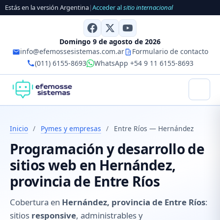
Estás en la versión Argentina
|
Acceder al
sitio internacional
Domingo 9 de agosto de 2026
info@efemossesistemas.com.ar
Formulario de contacto
(011) 6155-8693
WhatsApp +54 9 11 6155-8693
Inicio
/
Pymes y empresas
/
Entre Ríos — Hernández
Programación y desarrollo de
sitios web en Hernández,
provincia de Entre Ríos
Cobertura en
Hernández, provincia de Entre Ríos
:
sitios
responsive
, administrables y