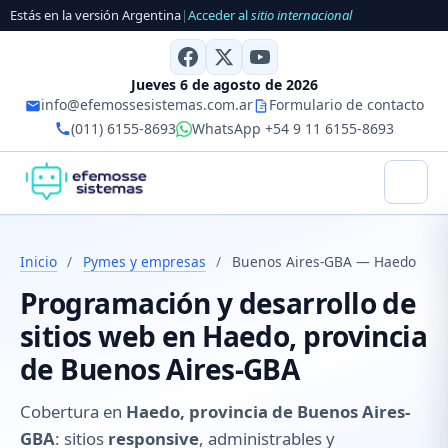
Estás en la versión Argentina
|
Acceder al
sitio internacional
Jueves 6 de agosto de 2026
info@efemossesistemas.com.ar
Formulario de contacto
(011) 6155-8693
WhatsApp +54 9 11 6155-8693
Inicio
/
Pymes y empresas
/
Buenos Aires-GBA — Haedo
Programación y desarrollo de
sitios web en Haedo, provincia
de Buenos Aires-GBA
Cobertura en
Haedo, provincia de Buenos Aires-
GBA
: sitios
responsive
, administrables y