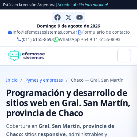
Estás en la versión Argentina
|
Acceder al
sitio internacional
Domingo 9 de agosto de 2026
info@efemossesistemas.com.ar
Formulario de contacto
(011) 6155-8693
WhatsApp +54 9 11 6155-8693
Inicio
/
Pymes y empresas
/
Chaco — Gral. San Martín
Programación y desarrollo de
sitios web en Gral. San Martín,
provincia de Chaco
Cobertura en
Gral. San Martín, provincia de
Chaco
: sitios
responsive
, administrables y