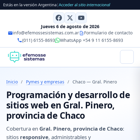
Estás en la versión Argentina
|
Acceder al
sitio internacional
Jueves 6 de agosto de 2026
info@efemossesistemas.com.ar
Formulario de contacto
(011) 6155-8693
WhatsApp +54 9 11 6155-8693
Inicio
/
Pymes y empresas
/
Chaco — Gral. Pinero
Programación y desarrollo de
sitios web en Gral. Pinero,
provincia de Chaco
Cobertura en
Gral. Pinero, provincia de Chaco
:
sitios
responsive
, administrables y