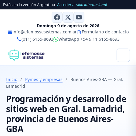
Estás en la versión Argentina
|
Acceder al
sitio internacional
Domingo 9 de agosto de 2026
info@efemossesistemas.com.ar
Formulario de contacto
(011) 6155-8693
WhatsApp +54 9 11 6155-8693
Inicio
/
Pymes y empresas
/
Buenos Aires-GBA — Gral.
Lamadrid
Programación y desarrollo de
sitios web en Gral. Lamadrid,
provincia de Buenos Aires-
GBA