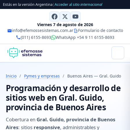
Estás en la versión Argentina
|
Acceder al
sitio internacional
Viernes 7 de agosto de 2026
info@efemossesistemas.com.ar
Formulario de contacto
(011) 6155-8693
WhatsApp +54 9 11 6155-8693
Inicio
/
Pymes y empresas
/
Buenos Aires — Gral. Guido
Programación y desarrollo de
sitios web en Gral. Guido,
provincia de Buenos Aires
Cobertura en
Gral. Guido, provincia de Buenos
Aires
: sitios
responsive
, administrables y