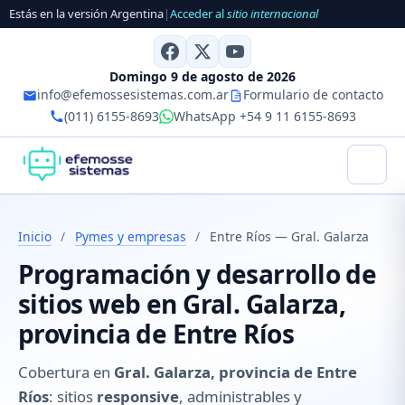
Estás en la versión Argentina
|
Acceder al
sitio internacional
Domingo 9 de agosto de 2026
info@efemossesistemas.com.ar
Formulario de contacto
(011) 6155-8693
WhatsApp +54 9 11 6155-8693
Inicio
/
Pymes y empresas
/
Entre Ríos — Gral. Galarza
Programación y desarrollo de
sitios web en Gral. Galarza,
provincia de Entre Ríos
Cobertura en
Gral. Galarza, provincia de Entre
Ríos
: sitios
responsive
, administrables y