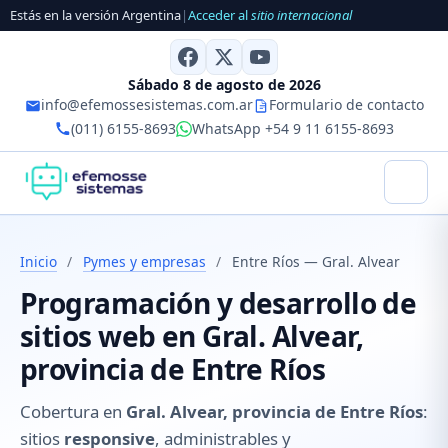
Estás en la versión Argentina
|
Acceder al
sitio internacional
Sábado 8 de agosto de 2026
info@efemossesistemas.com.ar
Formulario de contacto
(011) 6155-8693
WhatsApp +54 9 11 6155-8693
Inicio
/
Pymes y empresas
/
Entre Ríos — Gral. Alvear
Programación y desarrollo de
sitios web en Gral. Alvear,
provincia de Entre Ríos
Cobertura en
Gral. Alvear, provincia de Entre Ríos
:
sitios
responsive
, administrables y