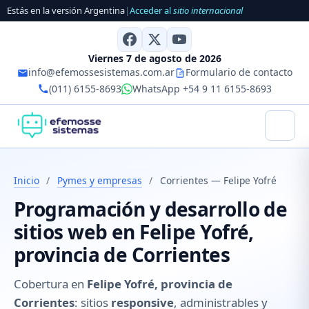
Estás en la versión Argentina
|
Acceder al
sitio internacional
Viernes 7 de agosto de 2026
info@efemossesistemas.com.ar
Formulario de contacto
(011) 6155-8693
WhatsApp +54 9 11 6155-8693
Inicio
/
Pymes y empresas
/
Corrientes — Felipe Yofré
Programación y desarrollo de
sitios web en Felipe Yofré,
provincia de Corrientes
Cobertura en
Felipe Yofré, provincia de
Corrientes
: sitios
responsive
, administrables y