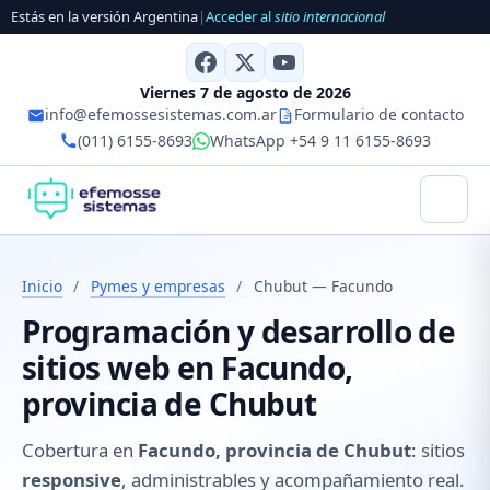
Estás en la versión Argentina
|
Acceder al
sitio internacional
Viernes 7 de agosto de 2026
info@efemossesistemas.com.ar
Formulario de contacto
(011) 6155-8693
WhatsApp +54 9 11 6155-8693
Inicio
/
Pymes y empresas
/
Chubut — Facundo
Programación y desarrollo de
sitios web en Facundo,
provincia de Chubut
Cobertura en
Facundo, provincia de Chubut
: sitios
responsive
, administrables y acompañamiento real.