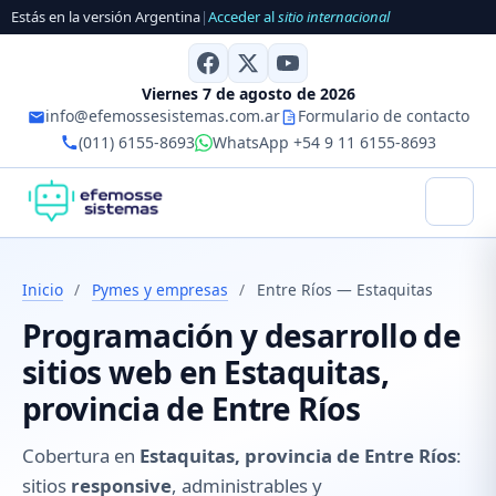
Estás en la versión Argentina
|
Acceder al
sitio internacional
Viernes 7 de agosto de 2026
info@efemossesistemas.com.ar
Formulario de contacto
(011) 6155-8693
WhatsApp +54 9 11 6155-8693
Inicio
/
Pymes y empresas
/
Entre Ríos — Estaquitas
Programación y desarrollo de
sitios web en Estaquitas,
provincia de Entre Ríos
Cobertura en
Estaquitas, provincia de Entre Ríos
:
sitios
responsive
, administrables y