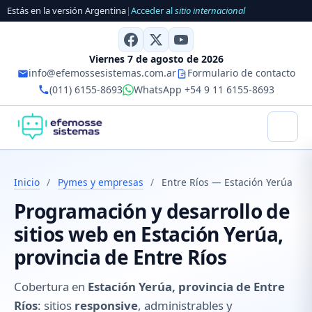
Estás en la versión Argentina
|
Acceder al
sitio internacional
Viernes 7 de agosto de 2026
info@efemossesistemas.com.ar
Formulario de contacto
(011) 6155-8693
WhatsApp +54 9 11 6155-8693
Inicio
/
Pymes y empresas
/
Entre Ríos — Estación Yerúa
Programación y desarrollo de
sitios web en Estación Yerúa,
provincia de Entre Ríos
Cobertura en
Estación Yerúa, provincia de Entre
Ríos
: sitios
responsive
, administrables y