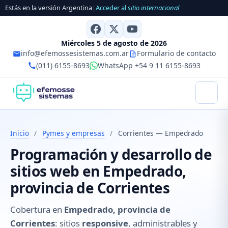
Estás en la versión Argentina
|
Acceder al
sitio internacional
Miércoles 5 de agosto de 2026
info@efemossesistemas.com.ar
Formulario de contacto
(011) 6155-8693
WhatsApp +54 9 11 6155-8693
Inicio
/
Pymes y empresas
/
Corrientes — Empedrado
Programación y desarrollo de
sitios web en Empedrado,
provincia de Corrientes
Cobertura en
Empedrado, provincia de
Corrientes
: sitios
responsive
, administrables y