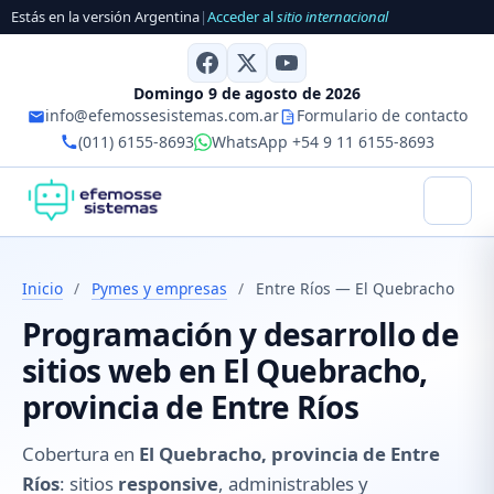
Estás en la versión Argentina
|
Acceder al
sitio internacional
Domingo 9 de agosto de 2026
info@efemossesistemas.com.ar
Formulario de contacto
(011) 6155-8693
WhatsApp +54 9 11 6155-8693
Inicio
/
Pymes y empresas
/
Entre Ríos — El Quebracho
Programación y desarrollo de
sitios web en El Quebracho,
provincia de Entre Ríos
Cobertura en
El Quebracho, provincia de Entre
Ríos
: sitios
responsive
, administrables y