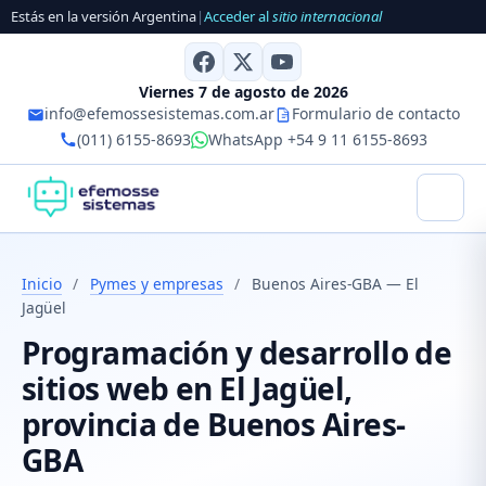
Estás en la versión Argentina
|
Acceder al
sitio internacional
Viernes 7 de agosto de 2026
info@efemossesistemas.com.ar
Formulario de contacto
(011) 6155-8693
WhatsApp +54 9 11 6155-8693
Inicio
/
Pymes y empresas
/
Buenos Aires-GBA — El
Jagüel
Programación y desarrollo de
sitios web en El Jagüel,
provincia de Buenos Aires-
GBA