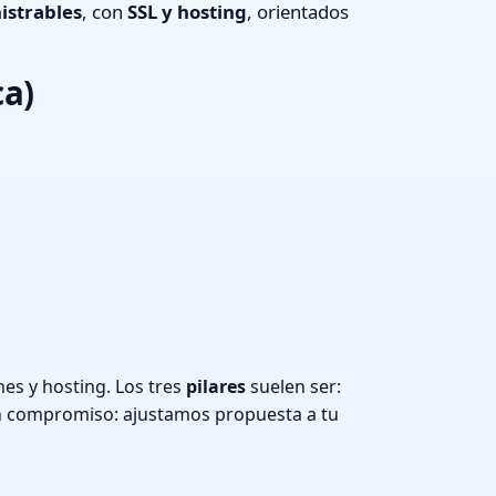
istrables
, con
SSL y hosting
, orientados
ca)
es y hosting. Los tres
pilares
suelen ser:
n compromiso: ajustamos propuesta a tu