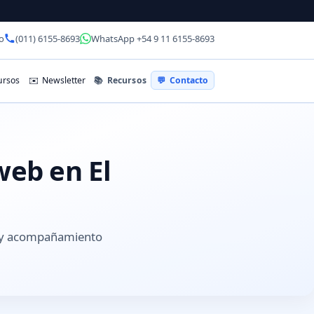
o
(011) 6155-8693
WhatsApp +54 9 11 6155-8693
📚
Recursos
rsos
✉️
Newsletter
💬
Contacto
web en El
s y acompañamiento