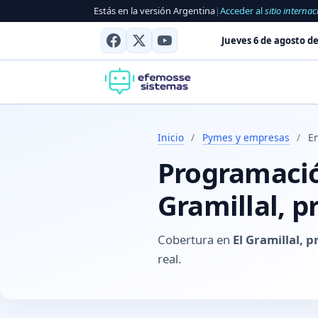
Estás en la versión Argentina
|
Acceder al
sitio internac
Jueves 6 de agosto de
Inicio
/
Pymes y empresas
/
En
Programación
Gramillal, p
Cobertura en
El Gramillal, p
real.