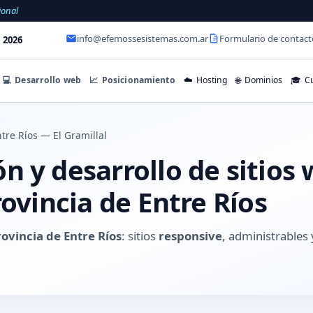
ional
info@efemossesistemas.com.ar
Formulario de contact
 2026
💻
Desarrollo web
📈
Posicionamiento
☁️
Hosting
🌐
Dominios
🎓
Cu
tre Ríos — El Gramillal
 y desarrollo de sitios 
rovincia de Entre Ríos
rovincia de Entre Ríos
: sitios
responsive
, administrable