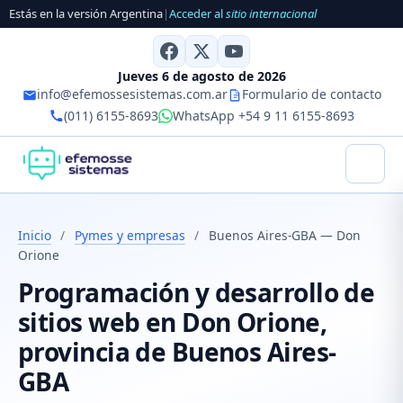
Estás en la versión Argentina
|
Acceder al
sitio internacional
Jueves 6 de agosto de 2026
info@efemossesistemas.com.ar
Formulario de contacto
(011) 6155-8693
WhatsApp +54 9 11 6155-8693
Inicio
/
Pymes y empresas
/
Buenos Aires-GBA — Don
Orione
Programación y desarrollo de
sitios web en Don Orione,
provincia de Buenos Aires-
GBA