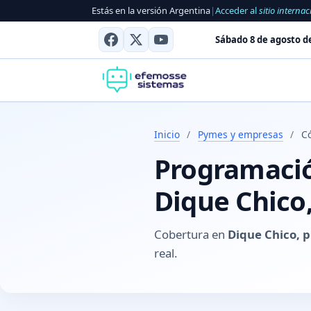
Estás en la versión Argentina
|
Acceder al
sitio internac
Sábado 8 de agosto d
Inicio
/
Pymes y empresas
/
C
Programación
Dique Chico
Cobertura en
Dique Chico, 
real.