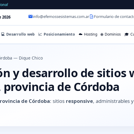
ional
info@efemossesistemas.com.ar
Formulario de contact
e 2026
💻
Desarrollo web
📈
Posicionamiento
☁️
Hosting
🌐
Dominios
🎓
Cu
órdoba — Dique Chico
 y desarrollo de sitios
, provincia de Córdoba
provincia de Córdoba
: sitios
responsive
, administrables