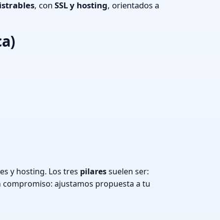
strables
, con
SSL y hosting
, orientados a
ca)
s y hosting. Los tres
pilares
suelen ser:
n compromiso: ajustamos propuesta a tu