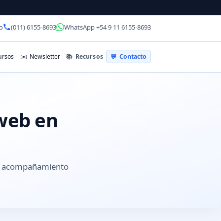
o
(011) 6155-8693
WhatsApp +54 9 11 6155-8693
📚
Recursos
rsos
✉️
Newsletter
💬
Contacto
 web en
 y acompañamiento