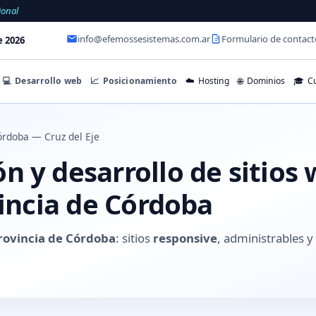
ional
info@efemossesistemas.com.ar
Formulario de contact
e 2026
💻
Desarrollo web
📈
Posicionamiento
☁️
Hosting
🌐
Dominios
🎓
Cu
rdoba — Cruz del Eje
 y desarrollo de sitios
vincia de Córdoba
provincia de Córdoba
: sitios
responsive
, administrables