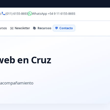
o
(011) 6155-8693
WhatsApp +54 9 11 6155-8693
📚
Recursos
rsos
✉️
Newsletter
💬
Contacto
 web en Cruz
 y acompañamiento