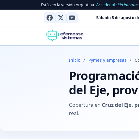
Estás en la versión Argentina
|
Acceder al
sitio internac
Sábado 8 de agosto d
Inicio
/
Pymes y empresas
/
Có
Programación
del Eje, pro
Cobertura en
Cruz del Eje, 
real.