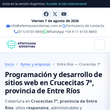
Estás en la versión Argentina
|
Acceder al
sitio internacional
Viernes 7 de agosto de 2026
info@efemossesistemas.com.ar
Formulario de contacto
(011) 6155-8693
WhatsApp +54 9 11 6155-8693
Inicio
/
Pymes y empresas
/
Entre Ríos — Crucecitas 7ª
Programación y desarrollo de
sitios web en Crucecitas 7ª,
provincia de Entre Ríos
Cobertura en
Crucecitas 7ª, provincia de Entre
Ríos
: sitios
responsive
, administrables y