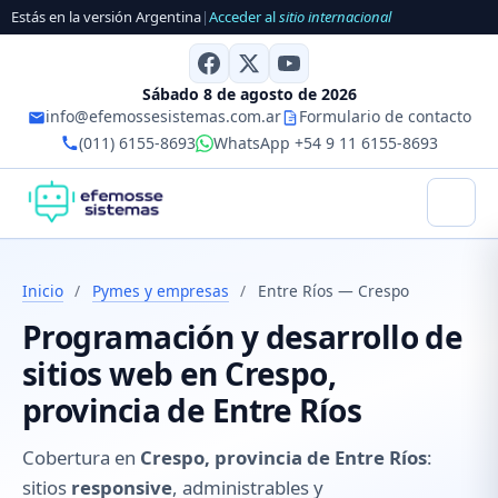
Estás en la versión Argentina
|
Acceder al
sitio internacional
Sábado 8 de agosto de 2026
info@efemossesistemas.com.ar
Formulario de contacto
(011) 6155-8693
WhatsApp +54 9 11 6155-8693
Inicio
/
Pymes y empresas
/
Entre Ríos — Crespo
Programación y desarrollo de
sitios web en Crespo,
provincia de Entre Ríos
Cobertura en
Crespo, provincia de Entre Ríos
:
sitios
responsive
, administrables y