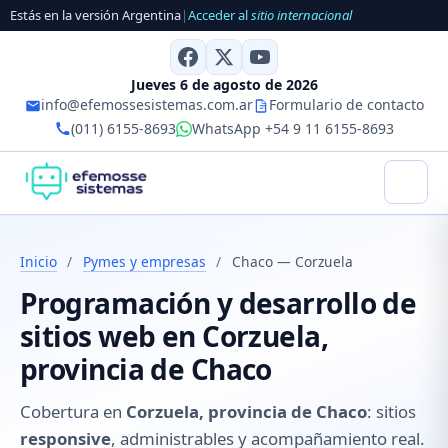
Estás en la versión Argentina
|
Acceder al
sitio internacional
Jueves 6 de agosto de 2026
info@efemossesistemas.com.ar
Formulario de contacto
(011) 6155-8693
WhatsApp +54 9 11 6155-8693
Inicio
/
Pymes y empresas
/
Chaco — Corzuela
Programación y desarrollo de
sitios web en Corzuela,
provincia de Chaco
Cobertura en
Corzuela, provincia de Chaco
: sitios
responsive
, administrables y acompañamiento real.