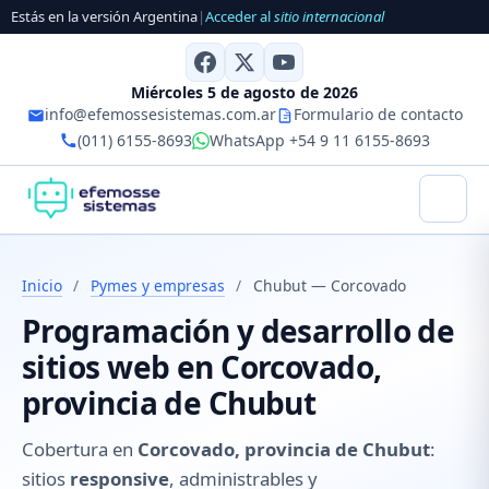
Estás en la versión Argentina
|
Acceder al
sitio internacional
Miércoles 5 de agosto de 2026
info@efemossesistemas.com.ar
Formulario de contacto
(011) 6155-8693
WhatsApp +54 9 11 6155-8693
Inicio
/
Pymes y empresas
/
Chubut — Corcovado
Programación y desarrollo de
sitios web en Corcovado,
provincia de Chubut
Cobertura en
Corcovado, provincia de Chubut
:
sitios
responsive
, administrables y