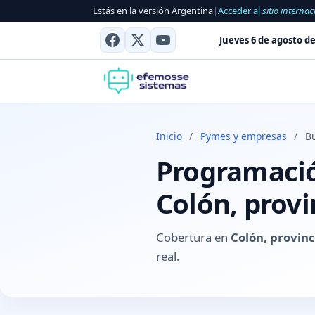
Estás en la versión Argentina
|
Acceder al
sitio internac
Jueves 6 de agosto de
Inicio
/
Pymes y empresas
/
B
Programación
Colón, provi
Cobertura en
Colón, provinc
real.