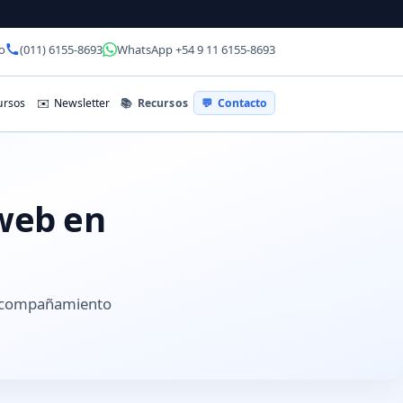
o
(011) 6155-8693
WhatsApp +54 9 11 6155-8693
📚
Recursos
rsos
✉️
Newsletter
💬
Contacto
 web en
 acompañamiento