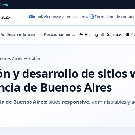
ional
info@efemossesistemas.com.ar
Formulario de contact
 2026
💻
Desarrollo web
📈
Posicionamiento
☁️
Hosting
🌐
Dominios
🎓
Cu
uenos Aires — Colón
 y desarrollo de sitios
ncia de Buenos Aires
ia de Buenos Aires
: sitios
responsive
, administrables y