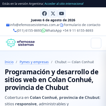
Estás en la versión Argentina
|
Acceder al
sitio internacional
Jueves 6 de agosto de 2026
info@efemossesistemas.com.ar
Formulario de contacto
(011) 6155-8693
WhatsApp +54 9 11 6155-8693
Inicio
/
Pymes y empresas
/
Chubut — Colan Conhué
Programación y desarrollo de
sitios web en Colan Conhué,
provincia de Chubut
Cobertura en
Colan Conhué, provincia de Chubut
:
sitios
responsive
, administrables y