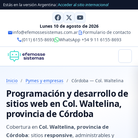
Estás en la versión Argentina
|
Acceder al
sitio internacional
Lunes 10 de agosto de 2026
info@efemossesistemas.com.ar
Formulario de contacto
(011) 6155-8693
WhatsApp +54 9 11 6155-8693
Inicio
/
Pymes y empresas
/
Córdoba — Col. Waltelina
Programación y desarrollo de
sitios web en Col. Waltelina,
provincia de Córdoba
Cobertura en
Col. Waltelina, provincia de
Córdoba
: sitios
responsive
, administrables y