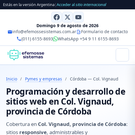
Estás en la versión Argentina
|
Acceder al
sitio internacional
Domingo 9 de agosto de 2026
info@efemossesistemas.com.ar
Formulario de contacto
(011) 6155-8693
WhatsApp +54 9 11 6155-8693
Inicio
/
Pymes y empresas
/
Córdoba — Col. Vignaud
Programación y desarrollo de
sitios web en Col. Vignaud,
provincia de Córdoba
Cobertura en
Col. Vignaud, provincia de Córdoba
:
sitios
responsive
, administrables y