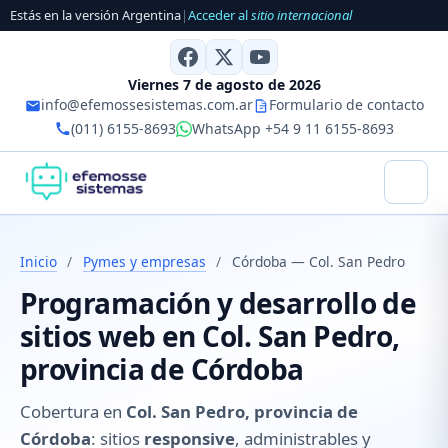
Estás en la versión Argentina
|
Acceder al
sitio internacional
Viernes 7 de agosto de 2026
info@efemossesistemas.com.ar
Formulario de contacto
(011) 6155-8693
WhatsApp +54 9 11 6155-8693
Inicio
/
Pymes y empresas
/
Córdoba — Col. San Pedro
Programación y desarrollo de
sitios web en Col. San Pedro,
provincia de Córdoba
Cobertura en
Col. San Pedro, provincia de
Córdoba
: sitios
responsive
, administrables y