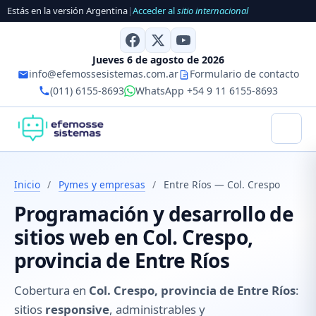
Estás en la versión Argentina
|
Acceder al
sitio internacional
Jueves 6 de agosto de 2026
info@efemossesistemas.com.ar
Formulario de contacto
(011) 6155-8693
WhatsApp +54 9 11 6155-8693
Inicio
/
Pymes y empresas
/
Entre Ríos — Col. Crespo
Programación y desarrollo de
sitios web en Col. Crespo,
provincia de Entre Ríos
Cobertura en
Col. Crespo, provincia de Entre Ríos
:
sitios
responsive
, administrables y