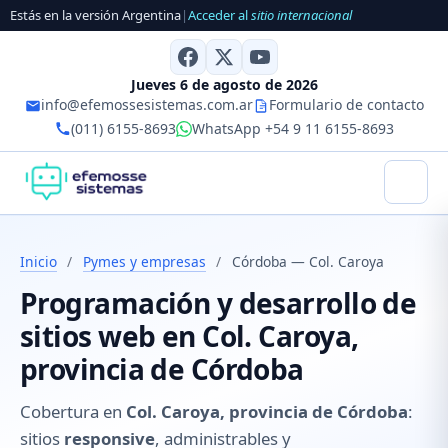
Estás en la versión Argentina
|
Acceder al
sitio internacional
Jueves 6 de agosto de 2026
info@efemossesistemas.com.ar
Formulario de contacto
(011) 6155-8693
WhatsApp +54 9 11 6155-8693
Inicio
/
Pymes y empresas
/
Córdoba — Col. Caroya
Programación y desarrollo de
sitios web en Col. Caroya,
provincia de Córdoba
Cobertura en
Col. Caroya, provincia de Córdoba
:
sitios
responsive
, administrables y