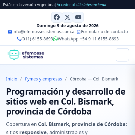
Estás en la versión Argentina
|
Acceder al
sitio internacional
Domingo 9 de agosto de 2026
info@efemossesistemas.com.ar
Formulario de contacto
(011) 6155-8693
WhatsApp +54 9 11 6155-8693
Inicio
/
Pymes y empresas
/
Córdoba — Col. Bismark
Programación y desarrollo de
sitios web en Col. Bismark,
provincia de Córdoba
Cobertura en
Col. Bismark, provincia de Córdoba
:
sitios
responsive
, administrables y