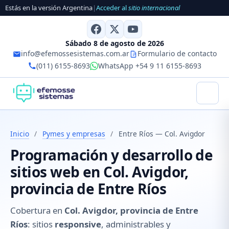
Estás en la versión Argentina
|
Acceder al
sitio internacional
Sábado 8 de agosto de 2026
info@efemossesistemas.com.ar
Formulario de contacto
(011) 6155-8693
WhatsApp +54 9 11 6155-8693
Inicio
/
Pymes y empresas
/
Entre Ríos — Col. Avigdor
Programación y desarrollo de
sitios web en Col. Avigdor,
provincia de Entre Ríos
Cobertura en
Col. Avigdor, provincia de Entre
Ríos
: sitios
responsive
, administrables y