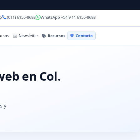
o
(011) 6155-8693
WhatsApp +54 9 11 6155-8693
📚
Recursos
rsos
✉️
Newsletter
💬
Contacto
web en Col.
s y