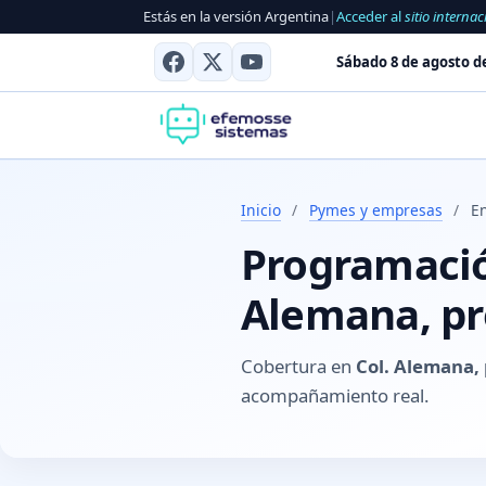
Estás en la versión Argentina
|
Acceder al
sitio internac
Sábado 8 de agosto d
Inicio
/
Pymes y empresas
/
En
Programación
Alemana, pr
Cobertura en
Col. Alemana, 
acompañamiento real.