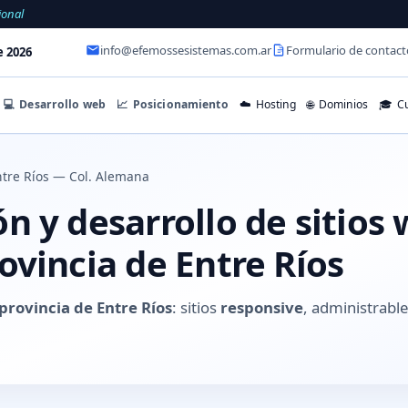
ional
info@efemossesistemas.com.ar
Formulario de contact
e 2026
💻
Desarrollo web
📈
Posicionamiento
☁️
Hosting
🌐
Dominios
🎓
Cu
tre Ríos — Col. Alemana
 y desarrollo de sitios 
ovincia de Entre Ríos
provincia de Entre Ríos
: sitios
responsive
, administrable