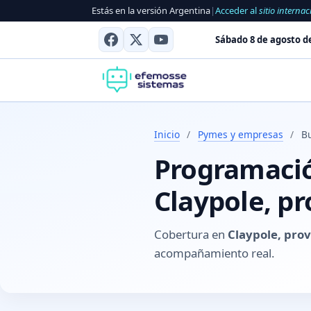
Estás en la versión Argentina
|
Acceder al
sitio internac
Sábado 8 de agosto d
Inicio
/
Pymes y empresas
/
B
Programación
Claypole, p
Cobertura en
Claypole, pro
acompañamiento real.