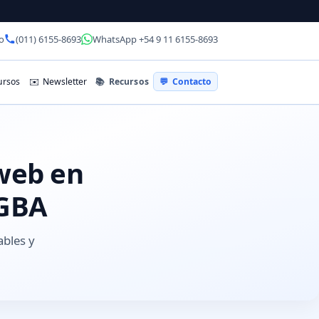
o
(011) 6155-8693
WhatsApp +54 9 11 6155-8693
📚
Recursos
rsos
✉️
Newsletter
💬
Contacto
 web en
-GBA
ables y