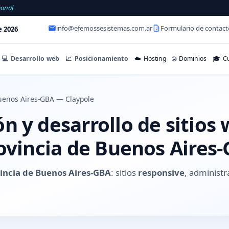
ional
info@efemossesistemas.com.ar
Formulario de contact
e 2026
💻
Desarrollo web
📈
Posicionamiento
☁️
Hosting
🌐
Dominios
🎓
Cu
uenos Aires-GBA — Claypole
 y desarrollo de sitios
rovincia de Buenos Aires
vincia de Buenos Aires-GBA
: sitios
responsive
, administr