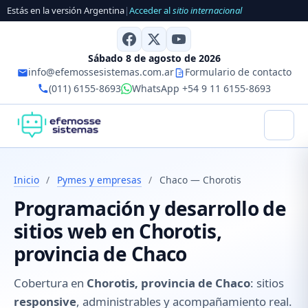
Estás en la versión Argentina
|
Acceder al
sitio internacional
Sábado 8 de agosto de 2026
info@efemossesistemas.com.ar
Formulario de contacto
(011) 6155-8693
WhatsApp +54 9 11 6155-8693
Inicio
/
Pymes y empresas
/
Chaco — Chorotis
Programación y desarrollo de
sitios web en Chorotis,
provincia de Chaco
Cobertura en
Chorotis, provincia de Chaco
: sitios
responsive
, administrables y acompañamiento real.