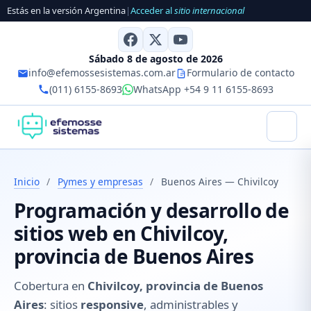
Estás en la versión Argentina
|
Acceder al
sitio internacional
Sábado 8 de agosto de 2026
info@efemossesistemas.com.ar
Formulario de contacto
(011) 6155-8693
WhatsApp +54 9 11 6155-8693
Inicio
/
Pymes y empresas
/
Buenos Aires — Chivilcoy
Programación y desarrollo de
sitios web en Chivilcoy,
provincia de Buenos Aires
Cobertura en
Chivilcoy, provincia de Buenos
Aires
: sitios
responsive
, administrables y