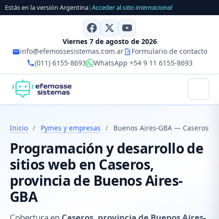
Estás en la versión Argentina
|
Acceder al
sitio internacional
Viernes 7 de agosto de 2026
info@efemossesistemas.com.ar
Formulario de contacto
(011) 6155-8693
WhatsApp +54 9 11 6155-8693
Inicio
/
Pymes y empresas
/
Buenos Aires-GBA — Caseros
Programación y desarrollo de
sitios web en Caseros,
provincia de Buenos Aires-
GBA
Cobertura en
Caseros, provincia de Buenos Aires-