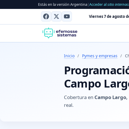
Estás en la versión Argentina
|
Acceder al
sitio internac
Viernes 7 de agosto d
Inicio
/
Pymes y empresas
/
C
Programación
Campo Largo
Cobertura en
Campo Largo, 
real.