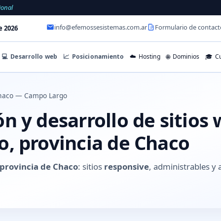
ional
info@efemossesistemas.com.ar
Formulario de contact
e 2026
💻
Desarrollo web
📈
Posicionamiento
☁️
Hosting
🌐
Dominios
🎓
Cu
haco — Campo Largo
 y desarrollo de sitios
, provincia de Chaco
provincia de Chaco
: sitios
responsive
, administrables 