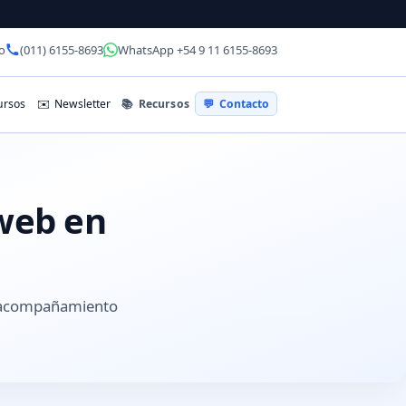
o
(011) 6155-8693
WhatsApp +54 9 11 6155-8693
📚
Recursos
rsos
✉️
Newsletter
💬
Contacto
 web en
y acompañamiento