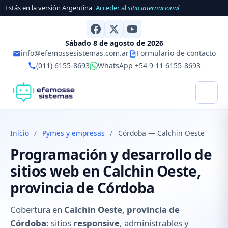
Estás en la versión Argentina
|
Acceder al
sitio internacional
Sábado 8 de agosto de 2026
info@efemossesistemas.com.ar
Formulario de contacto
(011) 6155-8693
WhatsApp +54 9 11 6155-8693
Inicio
/
Pymes y empresas
/
Córdoba — Calchin Oeste
Programación y desarrollo de
sitios web en Calchin Oeste,
provincia de Córdoba
Cobertura en
Calchin Oeste, provincia de
Córdoba
: sitios
responsive
, administrables y