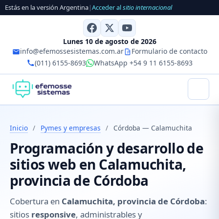
Estás en la versión Argentina
|
Acceder al
sitio internacional
Lunes 10 de agosto de 2026
info@efemossesistemas.com.ar
Formulario de contacto
(011) 6155-8693
WhatsApp +54 9 11 6155-8693
Inicio
/
Pymes y empresas
/
Córdoba — Calamuchita
Programación y desarrollo de
sitios web en Calamuchita,
provincia de Córdoba
Cobertura en
Calamuchita, provincia de Córdoba
:
sitios
responsive
, administrables y