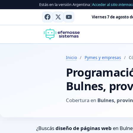
Estás en la versión Argentina
|
Acceder al
sitio internac
Viernes 7 de agosto d
Inicio
/
Pymes y empresas
/
C
Programación
Bulnes, pro
Cobertura en
Bulnes, provi
¿Buscás
diseño de páginas web
en Bulne