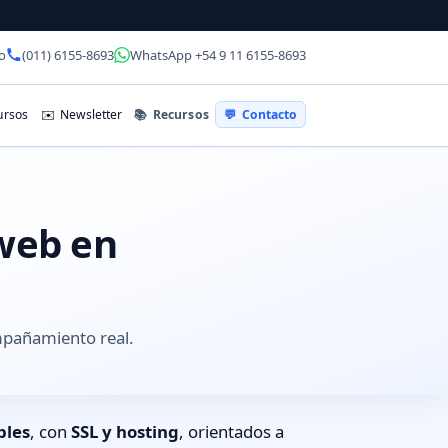
o
(011) 6155-8693
WhatsApp +54 9 11 6155-8693
📚
Recursos
rsos
✉️
Newsletter
💬
Contacto
 web en
mpañamiento real.
bles
, con
SSL y hosting
, orientados a