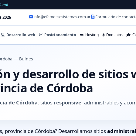
ional
info@efemossesistemas.com.ar
Formulario de contact
e 2026
💻
Desarrollo web
📈
Posicionamiento
☁️
Hosting
🌐
Dominios
🎓
Cu
órdoba — Bulnes
 y desarrollo de sitios
vincia de Córdoba
ncia de Córdoba
: sitios
responsive
, administrables y aco
s, provincia de Córdoba? Desarrollamos sitios
administra