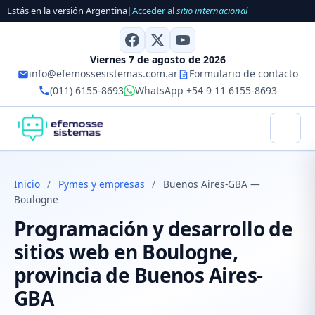
Estás en la versión Argentina
|
Acceder al
sitio internacional
Viernes 7 de agosto de 2026
info@efemossesistemas.com.ar
Formulario de contacto
(011) 6155-8693
WhatsApp +54 9 11 6155-8693
Inicio
/
Pymes y empresas
/
Buenos Aires-GBA —
Boulogne
Programación y desarrollo de
sitios web en Boulogne,
provincia de Buenos Aires-
GBA