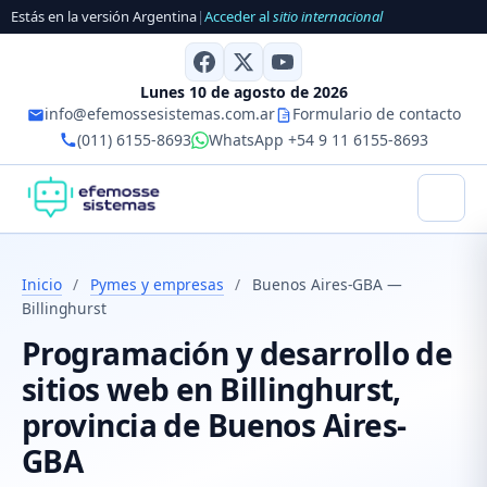
Estás en la versión Argentina
|
Acceder al
sitio internacional
Lunes 10 de agosto de 2026
info@efemossesistemas.com.ar
Formulario de contacto
(011) 6155-8693
WhatsApp +54 9 11 6155-8693
Inicio
/
Pymes y empresas
/
Buenos Aires-GBA —
Billinghurst
Programación y desarrollo de
sitios web en Billinghurst,
provincia de Buenos Aires-
GBA