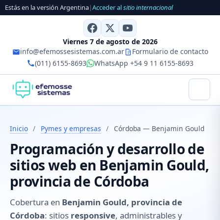
Estás en la versión Argentina
|
Acceder al
sitio internacional
Viernes 7 de agosto de 2026
info@efemossesistemas.com.ar
Formulario de contacto
(011) 6155-8693
WhatsApp +54 9 11 6155-8693
Inicio
/
Pymes y empresas
/
Córdoba — Benjamin Gould
Programación y desarrollo de
sitios web en Benjamin Gould,
provincia de Córdoba
Cobertura en
Benjamin Gould, provincia de
Córdoba
: sitios
responsive
, administrables y