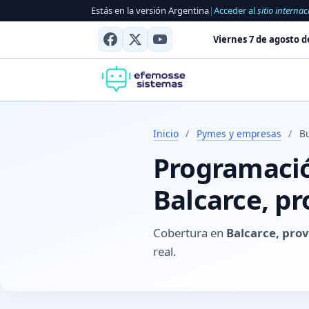
Estás en la versión Argentina
|
Acceder al
sitio internac
Viernes 7 de agosto d
Inicio
/
Pymes y empresas
/
B
Programación
Balcarce, pr
Cobertura en
Balcarce, prov
real.