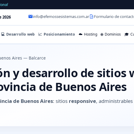
ional
info@efemossesistemas.com.ar
Formulario de contact
e 2026
💻
Desarrollo web
📈
Posicionamiento
☁️
Hosting
🌐
Dominios
🎓
Cu
uenos Aires — Balcarce
 y desarrollo de sitios
ovincia de Buenos Aires
incia de Buenos Aires
: sitios
responsive
, administrable