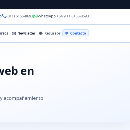
o
(011) 6155-8693
WhatsApp +54 9 11 6155-8693
📚
Recursos
rsos
✉️
Newsletter
💬
Contacto
 web en
s y acompañamiento