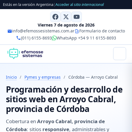
Estás en la versión Argentina
|
Acceder al
sitio internacional
Viernes 7 de agosto de 2026
info@efemossesistemas.com.ar
Formulario de contacto
(011) 6155-8693
WhatsApp +54 9 11 6155-8693
Inicio
/
Pymes y empresas
/
Córdoba — Arroyo Cabral
Programación y desarrollo de
sitios web en Arroyo Cabral,
provincia de Córdoba
Cobertura en
Arroyo Cabral, provincia de
Córdoba
: sitios
responsive
, administrables y