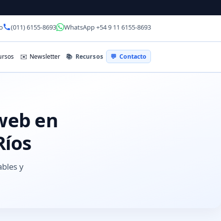
o
(011) 6155-8693
WhatsApp +54 9 11 6155-8693
📚
Recursos
rsos
✉️
Newsletter
💬
Contacto
 web en
Ríos
ables y