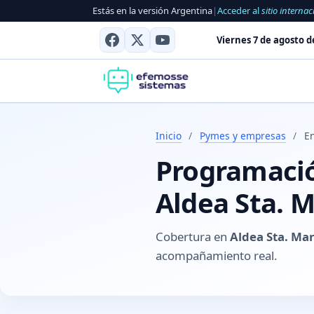
Estás en la versión Argentina
|
Acceder al
sitio internac
Viernes 7 de agosto d
Inicio
/
Pymes y empresas
/
En
Programación
Aldea Sta. M
Cobertura en
Aldea Sta. Mar
acompañamiento real.