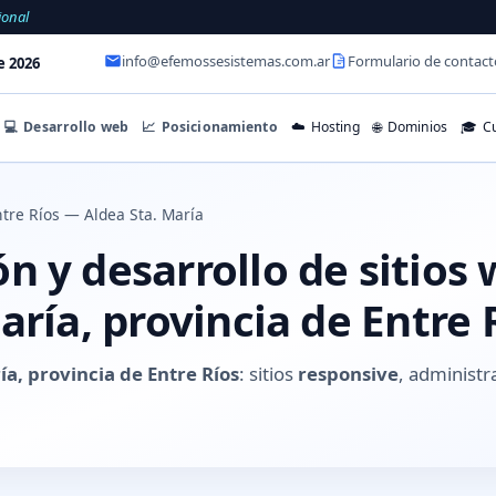
ional
info@efemossesistemas.com.ar
Formulario de contact
e 2026
💻
Desarrollo web
📈
Posicionamiento
☁️
Hosting
🌐
Dominios
🎓
Cu
tre Ríos — Aldea Sta. María
 y desarrollo de sitios
aría, provincia de Entre 
ía, provincia de Entre Ríos
: sitios
responsive
, administr