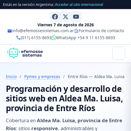
Estás en la versión Argentina
|
Acceder al
sitio internacional
Viernes 7 de agosto de 2026
info@efemossesistemas.com.ar
Formulario de contacto
(011) 6155-8693
WhatsApp +54 9 11 6155-8693
Inicio
/
Pymes y empresas
/
Entre Ríos — Aldea Ma. Luisa
Programación y desarrollo de
sitios web en Aldea Ma. Luisa,
provincia de Entre Ríos
Cobertura en
Aldea Ma. Luisa, provincia de Entre
Ríos
: sitios
responsive
, administrables y