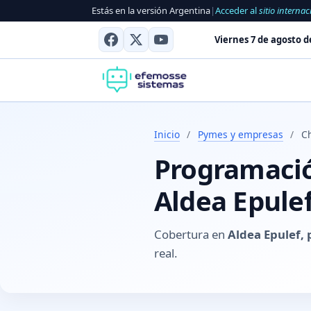
Estás en la versión Argentina
|
Acceder al
sitio internac
Viernes 7 de agosto d
Inicio
/
Pymes y empresas
/
C
Programación
Aldea Epulef
Cobertura en
Aldea Epulef,
real.