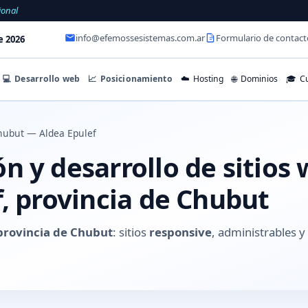
ional
info@efemossesistemas.com.ar
Formulario de contact
e 2026
💻
Desarrollo web
📈
Posicionamiento
☁️
Hosting
🌐
Dominios
🎓
Cu
hubut — Aldea Epulef
 y desarrollo de sitios
, provincia de Chubut
 provincia de Chubut
: sitios
responsive
, administrables