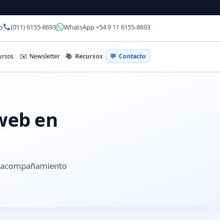
o
(011) 6155-8693
WhatsApp +54 9 11 6155-8693
📚
Recursos
rsos
✉️
Newsletter
💬
Contacto
 web en
 y acompañamiento